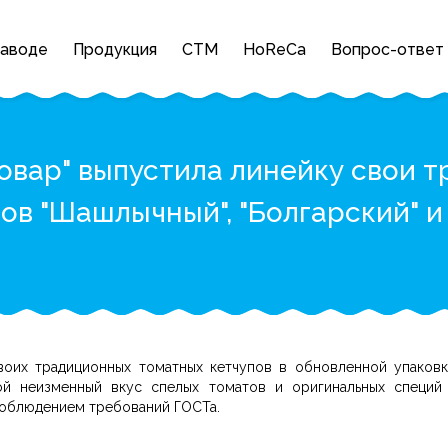
заводе
Продукция
СТМ
HoReCa
Вопрос-ответ
повар" выпустила линейку свои 
ов "Шашлычный", "Болгарский" и 
воих традиционных томатных кетчупов в обновленной упаковке.
й неизменный вкус спелых томатов и оригинальных специй и
 соблюдением требований ГОСТа.