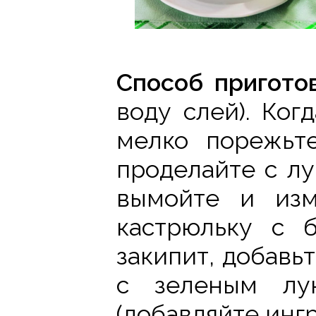
Способ пригото
воду слей). Ког
мелко порежьт
проделайте с лу
вымойте и изм
кастрюльку с б
закипит, добавь
с зеленым лу
(добавляйте инг