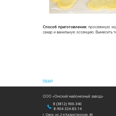
Способ приготовления:
просеянную мук
сахар и ванильную эссенцию.
Вымесить т
Назад
ООО «Омский майонезный завод»
8 (3812) 900-340
8-904-324-83-14
г. Омск, ул. 2-я Казахстанская, 46