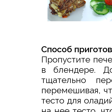
Способ приготов
Пропустите пече
в блендере. Д
тщательно пер
перемешивая, чт
тесто для олади
на нее тесто, ч