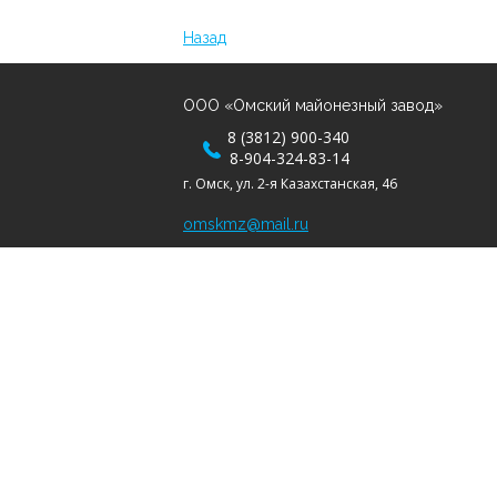
Назад
ООО «Омский майонезный завод»
8 (3812) 900-340
8-904-324-83-14
г. Омск, ул. 2-я Казахстанская, 46
omskmz@mail.ru