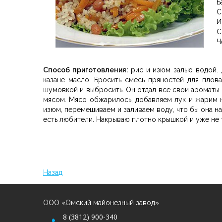
Б
С
И
С
Ч
Способ приготовления:
рис и изюм залью водой.
казане масло. Бросить смесь пряностей для плова
шумовкой и выбросить. Он отдал все свои ароматы
мясом. Мясо обжарилось, добавляем лук и жарим н
изюм, перемешиваем и заливаем воду, что бы она на
есть любители. Накрываю плотно крышкой и уже не 
Назад
ООО «Омский майонезный завод»
8 (3812) 900-340