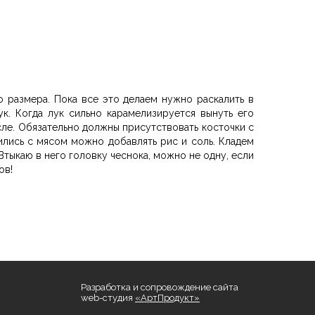
 размера. Пока все это делаем нужно раскалить в
ук. Когда лук сильно карамелизируется вынуть его
ле. Обязательно должны присутствовать косточки с
ились с мясом можно добавлять рис и соль. Кладем
Втыкаю в него головку чеснока, можно не одну, если
ов!
Разработка и сопровождение сайта
web-студия
«АртПродукт»