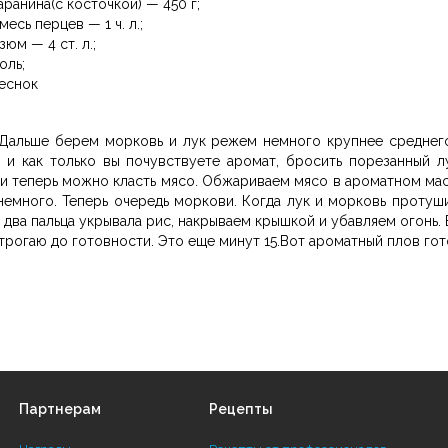
аранина(с косточкой) — 450 г;
месь перцев — 1 ч. л.;
зюм — 4 ст. л.;
оль;
еснок
 Дальше берем морковь и лук режем немного крупнее среднего
 и как только вы почувствуете аромат, бросить порезанный л
 и теперь можно класть мясо. Обжариваем мясо в ароматном мас
емного. Теперь очередь моркови. Когда лук и морковь протуш
 два пальца укрывала рис, накрываем крышкой и убавляем огонь. 
трогаю до готовности. Это еще минут 15.Вот ароматный плов гот
Партнерам
Рецепты