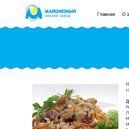
Главная
О 
И
1
Д
Р
Л
М
М